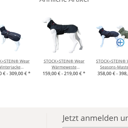
K+STEIN® Wear
STOCK+STEIN® Wear
STOCK+STEIN® W
interjacke
Wärmeweste
Seasons-Maste
0 € -
ermaster Puma
309,00 €
*
159,00 € -
Coldmaster
219,00 €
*
358,00 € -
Thyme Gre
398
Black
Jetzt anmelden u