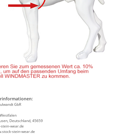
erinformationen:
hulwandt GbR
Westfalen
usen, Deutschland, 45659
-stein-wear.de
w.stock-stein-wear.de