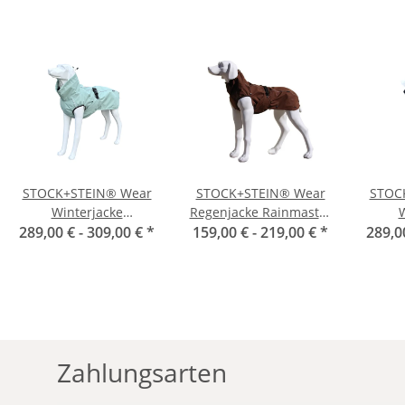
STOCK+STEIN® Wear
STOCK+STEIN® Wear
STOC
Winterjacke
Regenjacke Rainmaster
W
289,00 € -
Wintermaster Frosty
309,00 €
*
Chocolate dunkelbraun
159,00 € -
219,00 €
*
289,0
Wint
Green
Zahlungsarten