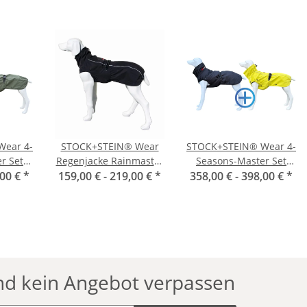
ear 4-
STOCK+STEIN® Wear
STOCK+STEIN® Wear 4-
r Set
Regenjacke Rainmaster
Seasons-Master Set
en
,00 €
*
159,00 € -
Phantom schwarz
219,00 €
*
358,00 € -
Sulphur Yellow
398,00 €
*
nd kein Angebot verpassen