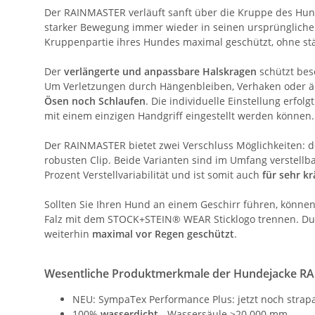
Der RAINMASTER verläuft sanft über die Kruppe des Hunde
starker Bewegung immer wieder in seinen ursprünglichen
Kruppenpartie ihres Hundes maximal geschützt, ohne st
Der
verlängerte und anpassbare Halskragen
schützt bes
Um Verletzungen durch Hängenbleiben, Verhaken oder äh
Ösen noch Schlaufen
. Die individuelle Einstellung erfo
mit einem einzigen Handgriff eingestellt werden können.
Der RAINMASTER bietet zwei Verschluss Möglichkeiten: 
robusten Clip. Beide Varianten sind im Umfang verstellba
Prozent Verstellvariabilität und ist somit auch
für sehr k
Sollten Sie Ihren Hund an einem Geschirr führen, können
Falz mit dem STOCK+STEIN® WEAR Sticklogo trennen. Dur
weiterhin
maximal vor Regen geschützt
.
Wesentliche Produktmerkmale der Hundejacke 
NEU: SympaTex Performance Plus: jetzt noch strapa
100%
wasserdicht
- Wassersäule >20.000 mm