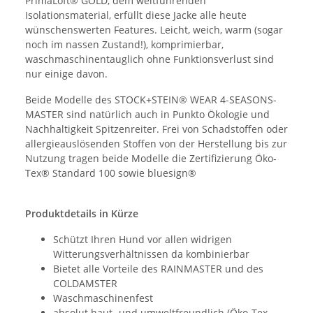
PrimaLoft® GOLD, dem weltführenden
Isolationsmaterial, erfüllt diese Jacke alle heute
wünschenswerten Features. Leicht, weich, warm (sogar
noch im nassen Zustand!), komprimierbar,
waschmaschinentauglich ohne Funktionsverlust sind
nur einige davon.
Beide Modelle des STOCK+STEIN® WEAR 4-SEASONS-
MASTER sind natürlich auch in Punkto Ökologie und
Nachhaltigkeit Spitzenreiter. Frei von Schadstoffen oder
allergieauslösenden Stoffen von der Herstellung bis zur
Nutzung tragen beide Modelle die Zertifizierung Öko-
Tex® Standard 100 sowie bluesign®
Produktdetails in Kürze
Schützt Ihren Hund vor allen widrigen
Witterungsverhältnissen da kombinierbar
Bietet alle Vorteile des RAINMASTER und des
COLDAMSTER
Waschmaschinenfest
absolut haut- und umweltfreundlich (Öko-Tex-