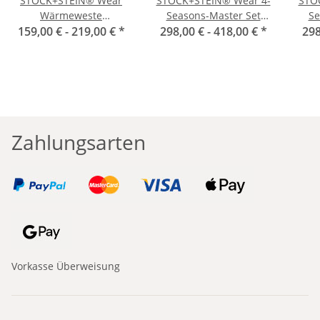
STOCK+STEIN® Wear
STOCK+STEIN® Wear 4-
STO
Wärmeweste
Seasons-Master Set
Se
159,00 € -
Coldmaster
219,00 €
*
298,00 € -
Phantom schwarz
418,00 €
*
298
Zahlungsarten
Vorkasse Überweisung