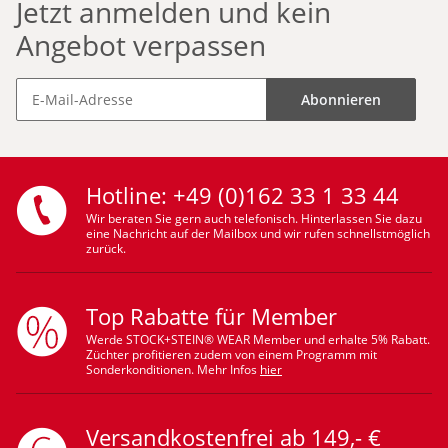
Jetzt anmelden und kein
Angebot verpassen
Abonnieren
Hotline: +49 (0)162 33 1 33 44
Wir beraten Sie gern auch telefonisch. Hinterlassen Sie dazu
eine Nachricht auf der Mailbox und wir rufen schnellstmöglich
zurück.
Top Rabatte für Member
Werde STOCK+STEIN® WEAR Member und erhalte 5% Rabatt.
Züchter profitieren zudem von einem Programm mit
Sonderkonditionen. Mehr Infos
hier
Versandkostenfrei ab 149,- €