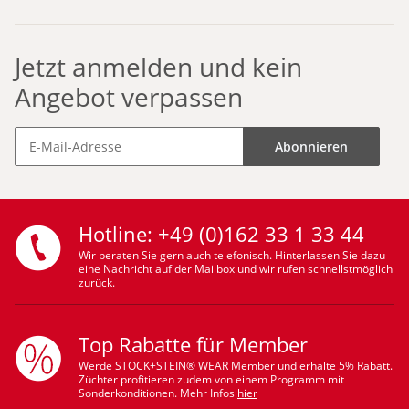
Jetzt anmelden und kein
Angebot verpassen
Abonnieren
Hotline: +49 (0)162 33 1 33 44
Wir beraten Sie gern auch telefonisch. Hinterlassen Sie dazu
eine Nachricht auf der Mailbox und wir rufen schnellstmöglich
zurück.
Top Rabatte für Member
Werde STOCK+STEIN® WEAR Member und erhalte 5% Rabatt.
Züchter profitieren zudem von einem Programm mit
Sonderkonditionen. Mehr Infos
hier