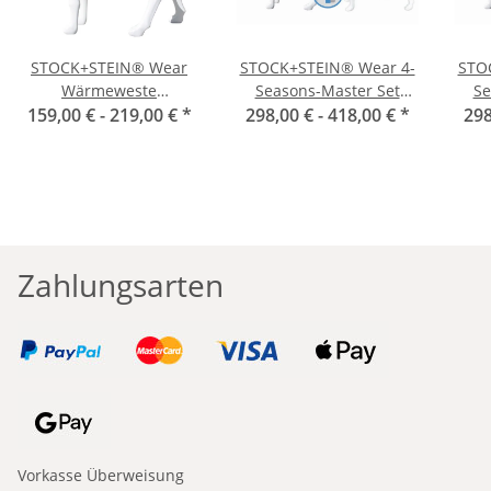
STOCK+STEIN® Wear
STOCK+STEIN® Wear 4-
STO
Wärmeweste
Seasons-Master Set
Se
159,00 € -
Coldmaster
219,00 €
*
298,00 € -
Phantom schwarz
418,00 €
*
298
Zahlungsarten
Vorkasse Überweisung