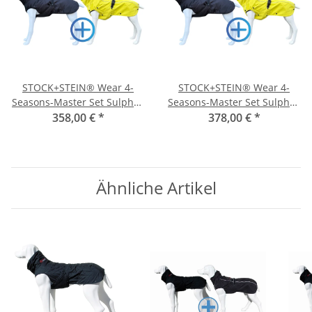
STOCK+STEIN® Wear 4-
STOCK+STEIN® Wear 4-
Seasons-Master Set Sulphur
Seasons-Master Set Sulphur
358,00 €
Yellow M+
*
378,00 €
Yellow L
*
Ähnliche Artikel