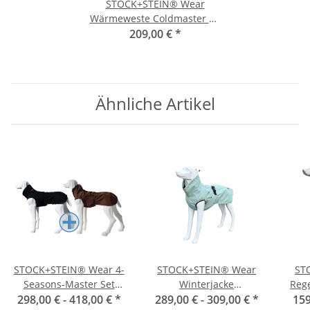
STOCK+STEIN® Wear
Wärmeweste Coldmaster CS
209,00 €
XL
*
Ähnliche Artikel
STOCK+STEIN® Wear 4-
STOCK+STEIN® Wear
ST
Seasons-Master Set
Winterjacke
Reg
Chocolate dunkelbraun
298,00 € -
418,00 €
*
289,00 € -
Wintermaster Frosty
309,00 €
*
Cho
159