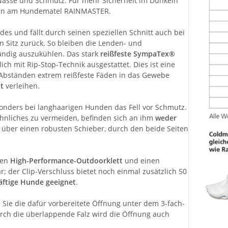
 Nässe und Schmutz. Für mehr Sicherheit im Dunkeln
peln am Hundematel RAINMASTER.
s und fällt durch seinen speziellen Schnitt auch bei
 Sitz zurück. So bleiben die Lenden- und
ändig auszukühlen. Das stark
reißfeste SympaTex®
ich mit Rip-Stop-Technik ausgestattet. Dies ist eine
 Abständen extrem reißfeste Fäden in das Gewebe
it
verleihen.
onders bei langhaarigen Hunden das Fell vor Schmutz.
nliches zu vermeiden, befinden sich an ihm
weder
lgt über einen robusten Schieber, durch den beide Seiten
den
High-Performance-Outdoorklett
und einen
r; der Clip-Verschluss bietet noch einmal zusätzlich 50
räftige Hunde geeignet
.
 Sie die dafür vorbereitete Öffnung unter dem 3-fach-
ch die überlappende Falz wird die Öffnung auch