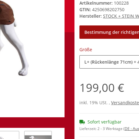
Artikelnummer:
100228
GTIN:
4250698202750
Hersteller:
STOCK + STEIN 
Bestimmung der richtigen
Größe
L+ (Rückenlänge 71cm)
+ 
199,00 €
inkl. 19% USt. ,
Versandkoste
Sofort verfügbar
Lieferzeit:
2 - 3 Werktage
(DE - Au