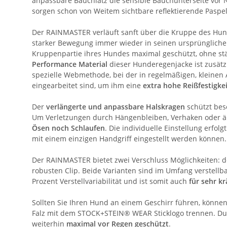
anpassbare Bauchlatz die sensible Bauchunterseite vor
sorgen schon von Weitem sichtbare reflektierende Pas
Der RAINMASTER verläuft sanft über die Kruppe des Hunde
starker Bewegung immer wieder in seinen ursprünglichen
Kruppenpartie ihres Hundes maximal geschützt, ohne st
Performance Material
dieser Hunderegenjacke ist zusätzl
spezielle Webmethode, bei der in regelmäßigen, kleinen
eingearbeitet sind, um ihm eine
extra hohe Reißfestigke
Der
verlängerte und anpassbare Halskragen
schützt bes
Um Verletzungen durch Hängenbleiben, Verhaken oder äh
Ösen noch Schlaufen
. Die individuelle Einstellung erfo
mit einem einzigen Handgriff eingestellt werden können.
Der RAINMASTER bietet zwei Verschluss Möglichkeiten: 
robusten Clip. Beide Varianten sind im Umfang verstellba
Prozent Verstellvariabilität und ist somit auch
für sehr k
Sollten Sie Ihren Hund an einem Geschirr führen, können
Falz mit dem STOCK+STEIN® WEAR Sticklogo trennen. Dur
weiterhin
maximal vor Regen geschützt
.