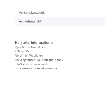
Produkteigenschaft
Wert
Versandgewicht:
Artikelgewicht:
Herstellerinformationen:
Rippl & Schulwandt GbR
Kühlstr. 95
Nordrhein-Westfalen
Recklinghausen, Deutschland, 45659
info@stock-stein-wear.de
https://www.stock-stein-wear.de