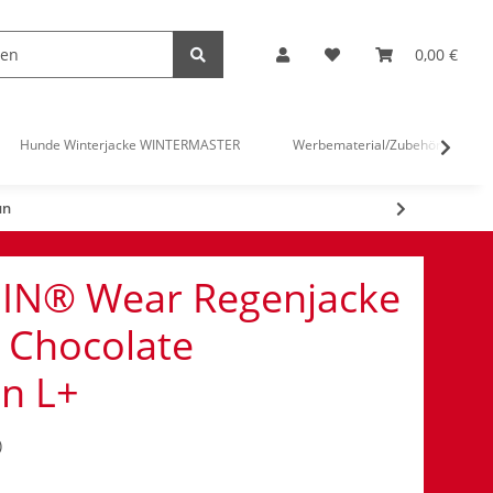
0,00 €
Hunde Winterjacke WINTERMASTER
Werbematerial/Zubehör
un
IN® Wear Regenjacke
 Chocolate
n L+
)