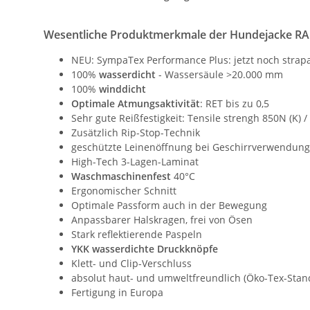
Wesentliche Produktmerkmale der Hundejacke 
NEU: SympaTex Performance Plus: jetzt noch strapa
100%
wasserdicht
- Wassersäule >20.000 mm
100%
winddicht
Optimale Atmungsaktivität
: RET bis zu 0,5
Sehr gute Reißfestigkeit: Tensile strengh 850N (K) /
Zusätzlich Rip-Stop-Technik
geschützte Leinenöffnung bei Geschirrverwendung
High-Tech 3-Lagen-Laminat
Waschmaschinenfest
40°C
Ergonomischer Schnitt
Optimale Passform
auch in der Bewegung
Anpassbarer Halskragen, frei von Ösen
Stark reflektierende Paspeln
YKK wasserdichte Druckknöpfe
Klett- und Clip-Verschluss
absolut haut- und umweltfreundlich (Öko-Tex-Stand
Fertigung in Europa