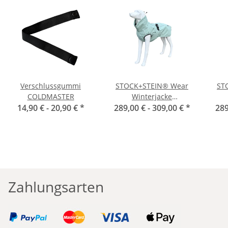
Verschlussgummi
STOCK+STEIN® Wear
ST
COLDMASTER
Winterjacke
14,90 € -
20,90 €
*
289,00 € -
Wintermaster Frosty
309,00 €
*
289
Wi
Green
Zahlungsarten