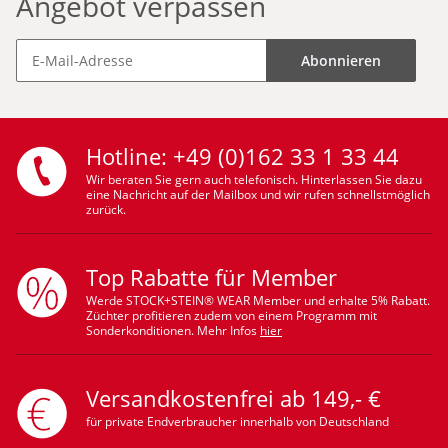
Angebot verpassen
Abonnieren
Hotline: +49 (0)162 33 1 33 44
Wir beraten Sie gern auch telefonisch. Hinterlassen Sie dazu
eine Nachricht auf der Mailbox und wir rufen schnellstmöglich
zurück.
Top Rabatte für Member
Werde STOCK+STEIN® WEAR Member und erhalte 5% Rabatt.
Züchter profitieren zudem von einem Programm mit
Sonderkonditionen. Mehr Infos
hier
Versandkostenfrei ab 149,- €
für private Endverbraucher innerhalb von Deutschland