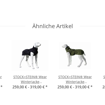
Ähnliche Artikel
r
STOCK+STEIN® Wear
STOCK+STEIN® Wear
Winterjacke
Winterjacke
€
*
Wintermaster Phantom
259,00 € -
319,00 €
*
259,00 € -
Wintermaster Seals
319,00 €
*
2
un
schwarz
grün