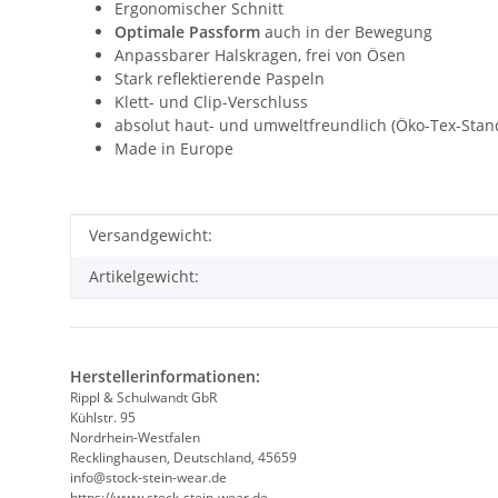
Ergonomischer Schnitt
Optimale Passform
auch in der Bewegung
Anpassbarer Halskragen, frei von Ösen
Stark reflektierende Paspeln
Klett- und Clip-Verschluss
absolut haut- und umweltfreundlich (Öko-Tex-Stand
Made in Europe
Produkteigenschaft
Wert
Versandgewicht:
Artikelgewicht:
Herstellerinformationen:
Rippl & Schulwandt GbR
Kühlstr. 95
Nordrhein-Westfalen
Recklinghausen, Deutschland, 45659
info@stock-stein-wear.de
https://www.stock-stein-wear.de