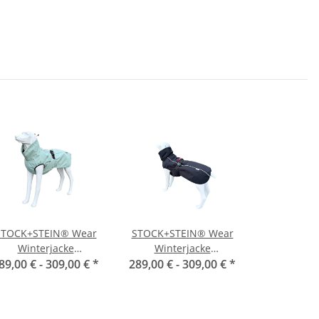
STOCK+STEIN® Wear
STOCK+STEIN® Wear
Winterjacke
Winterjacke
89,00 € -
Wintermaster Frosty
309,00 €
*
289,00 € -
Wintermaster Puma
309,00 €
*
Green
Black