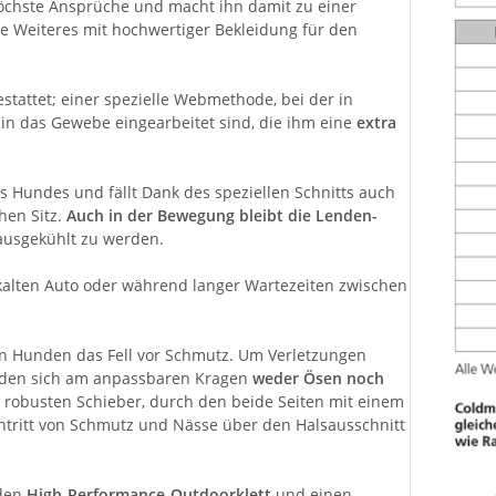
öchste Ansprüche und macht ihn damit zu einer
hne Weiteres mit hochwertiger Bekleidung für den
tattet; einer spezielle Webmethode, bei der in
in das Gewebe eingearbeitet sind, die ihm eine
extra
s Hundes und fällt Dank des speziellen Schnitts auch
hen Sitz.
Auch in der Bewegung bleibt die Lenden-
ausgekühlt zu werden.
alten Auto oder während langer Wartezeiten zwischen
en Hunden das Fell vor Schmutz. Um Verletzungen
inden sich am anpassbaren Kragen
weder Ösen noch
en robusten Schieber, durch den beide Seiten mit einem
Eintritt von Schmutz und Nässe über den Halsausschnitt
 den
High-Performance-Outdoorklett
und einen