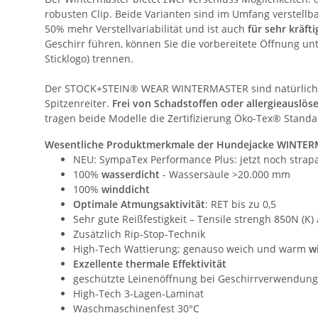
robusten Clip. Beide Varianten sind im Umfang verstellba
50% mehr Verstellvariabilität und ist auch
für sehr kräft
Geschirr führen, können Sie die vorbereitete Öffnung u
Sticklogo) trennen.
Der STOCK+STEIN® WEAR WINTERMASTER sind natürlich a
Spitzenreiter.
Frei von Schadstoffen oder allergieauslös
tragen beide Modelle die Zertifizierung Öko-Tex® Stand
Wesentliche Produktmerkmale der Hundejacke WINTE
NEU: SympaTex Performance Plus: jetzt noch strapa
100%
wasserdicht
- Wassersäule >20.000 mm
100%
winddicht
Optimale Atmungsaktivität
: RET bis zu 0,5
Sehr gute Reißfestigkeit – Tensile strengh 850N (K) 
Zusätzlich Rip-Stop-Technik
High-Tech Wattierung; genauso weich und warm
w
Exzellente thermale Effektivität
geschützte Leinenöffnung bei Geschirrverwendung
High-Tech 3-Lagen-Laminat
Waschmaschinenfest 30°C