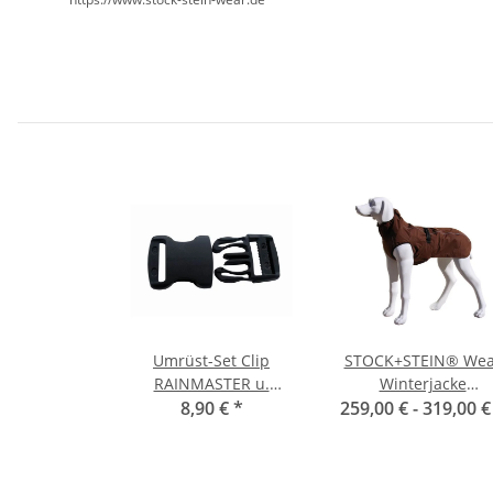
Umrüst-Set Clip
STOCK+STEIN® Wea
RAINMASTER u.
Winterjacke
WINTERMASTER
8,90 €
*
259,00 € -
Wintermaster
319,00 
Chocolate dunkelbra