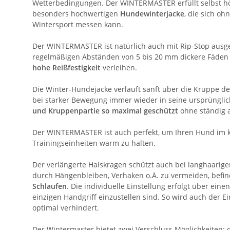
Wetterbedingungen. Der WINTERMASTER erfüllt selbst h
besonders hochwertigen
Hundewinterjacke
, die sich o
Wintersport messen kann.
Der WINTERMASTER ist natürlich auch mit Rip-Stop ausges
regelmäßigen Abständen von 5 bis 20 mm dickere Fäden 
hohe Reißfestigkeit
verleihen.
Die Winter-Hundejacke verläuft sanft über die Kruppe de
bei starker Bewegung immer wieder in seine ursprünglic
und Kruppenpartie so maximal geschützt
ohne ständig 
Der WINTERMASTER ist auch perfekt, um Ihren Hund im k
Trainingseinheiten warm zu halten.
Der verlängerte Halskragen schützt auch bei langhaarig
durch Hängenbleiben, Verhaken o.Ä. zu vermeiden, bef
Schlaufen
. Die individuelle Einstellung erfolgt über ein
einzigen Handgriff einzustellen sind. So wird auch der 
optimal verhindert.
Der Wintermaster bietet zwei Verschluss Möglichkeiten: