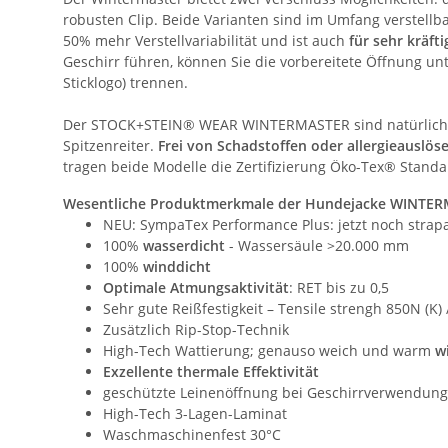
robusten Clip. Beide Varianten sind im Umfang verstellba
50% mehr Verstellvariabilität und ist auch
für sehr kräft
Geschirr führen, können Sie die vorbereitete Öffnung u
Sticklogo) trennen.
Der STOCK+STEIN® WEAR WINTERMASTER sind natürlich a
Spitzenreiter.
Frei von Schadstoffen oder allergieauslös
tragen beide Modelle die Zertifizierung Öko-Tex® Stand
Wesentliche Produktmerkmale der Hundejacke WINTE
NEU: SympaTex Performance Plus: jetzt noch strapa
100%
wasserdicht
- Wassersäule >20.000 mm
100%
winddicht
Optimale Atmungsaktivität
: RET bis zu 0,5
Sehr gute Reißfestigkeit – Tensile strengh 850N (K) 
Zusätzlich Rip-Stop-Technik
High-Tech Wattierung; genauso weich und warm
w
Exzellente thermale Effektivität
geschützte Leinenöffnung bei Geschirrverwendung
High-Tech 3-Lagen-Laminat
Waschmaschinenfest 30°C