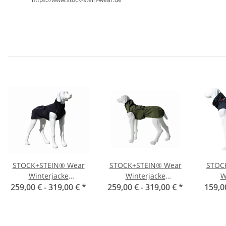
STOCK+STEIN® Wear
STOCK+STEIN® Wear
STOC
Winterjacke
Winterjacke
W
Wintermaster Phantom
259,00 € -
319,00 €
*
259,00 € -
Wintermaster Seals
319,00 €
*
159,0
schwarz
grün