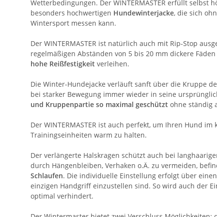
Wetterbedingungen. Der WINTERMASTER erfüllt selbst h
besonders hochwertigen
Hundewinterjacke
, die sich o
Wintersport messen kann.
Der WINTERMASTER ist natürlich auch mit Rip-Stop ausges
regelmäßigen Abständen von 5 bis 20 mm dickere Fäden 
hohe Reißfestigkeit
verleihen.
Die Winter-Hundejacke verläuft sanft über die Kruppe de
bei starker Bewegung immer wieder in seine ursprünglic
und Kruppenpartie so maximal geschützt
ohne ständig 
Der WINTERMASTER ist auch perfekt, um Ihren Hund im k
Trainingseinheiten warm zu halten.
Der verlängerte Halskragen schützt auch bei langhaarig
durch Hängenbleiben, Verhaken o.Ä. zu vermeiden, bef
Schlaufen
. Die individuelle Einstellung erfolgt über ein
einzigen Handgriff einzustellen sind. So wird auch der 
optimal verhindert.
Der Wintermaster bietet zwei Verschluss Möglichkeiten: