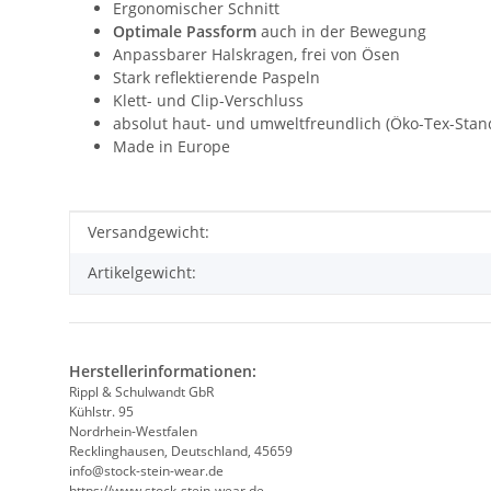
Ergonomischer Schnitt
Optimale Passform
auch in der Bewegung
Anpassbarer Halskragen, frei von Ösen
Stark reflektierende Paspeln
Klett- und Clip-Verschluss
absolut haut- und umweltfreundlich (Öko-Tex-Stand
Made in Europe
Produkteigenschaft
Wert
Versandgewicht:
Artikelgewicht:
Herstellerinformationen:
Rippl & Schulwandt GbR
Kühlstr. 95
Nordrhein-Westfalen
Recklinghausen, Deutschland, 45659
info@stock-stein-wear.de
https://www.stock-stein-wear.de