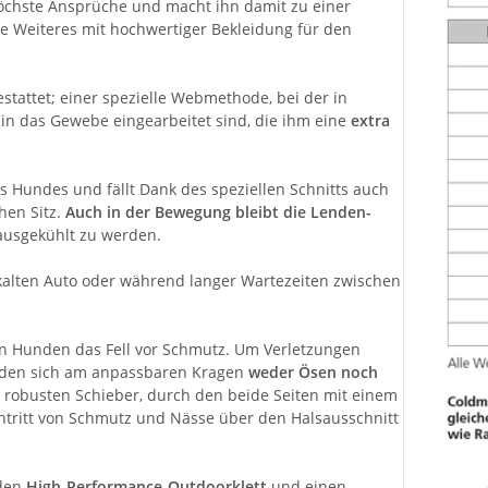
öchste Ansprüche und macht ihn damit zu einer
hne Weiteres mit hochwertiger Bekleidung für den
tattet; einer spezielle Webmethode, bei der in
in das Gewebe eingearbeitet sind, die ihm eine
extra
s Hundes und fällt Dank des speziellen Schnitts auch
hen Sitz.
Auch in der Bewegung bleibt die Lenden-
ausgekühlt zu werden.
alten Auto oder während langer Wartezeiten zwischen
en Hunden das Fell vor Schmutz. Um Verletzungen
inden sich am anpassbaren Kragen
weder Ösen noch
en robusten Schieber, durch den beide Seiten mit einem
Eintritt von Schmutz und Nässe über den Halsausschnitt
 den
High-Performance-Outdoorklett
und einen