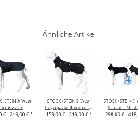
Ähnliche Artikel
K+STEIN® Wear
STOCK+STEIN® Wear
STOCK+STEIN® W
ärmeweste
Regenjacke Rainmaster
Seasons-Maste
0 € -
Coldmaster
219,00 €
*
159,00 € -
Phantom schwarz
219,00 €
*
298,00 € -
Phantom sch
418