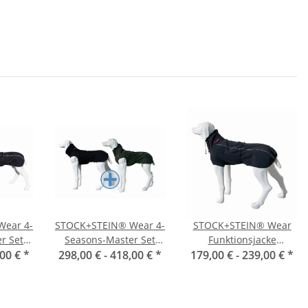
ear 4-
STOCK+STEIN® Wear 4-
STOCK+STEIN® Wear
r Set
Seasons-Master Set
Funktionsjacke
warz
,00 €
*
298,00 € -
Seals grün
418,00 €
*
179,00 € -
Windmaster Phantom
239,00 €
*
schwarz