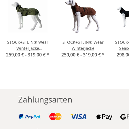
STOCK+STEIN® Wear
STOCK+STEIN® Wear
STOCK+
Winterjacke
Winterjacke
Seas
259,00 € -
Wintermaster Seals
319,00 €
*
259,00 € -
Wintermaster
319,00 €
*
Chocol
298,0
grün
Chocolate dunkelbraun
Zahlungsarten