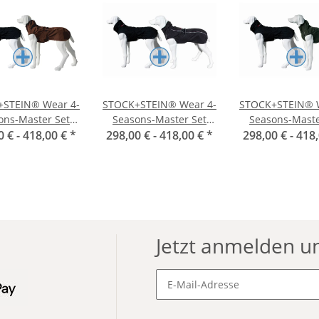
STEIN® Wear 4-
STOCK+STEIN® Wear 4-
STOCK+STEIN® W
ons-Master Set
Seasons-Master Set
Seasons-Maste
ate dunkelbraun
0 € -
418,00 €
*
298,00 € -
Phantom schwarz
418,00 €
*
298,00 € -
Seals grü
418
Jetzt anmelden u