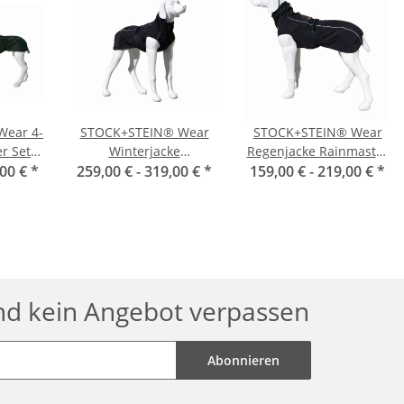
ear 4-
STOCK+STEIN® Wear
STOCK+STEIN® Wear
r Set
Winterjacke
Regenjacke Rainmaster
n
,00 €
*
Wintermaster Phantom
259,00 € -
319,00 €
*
159,00 € -
Phantom schwarz
219,00 €
*
schwarz
nd kein Angebot verpassen
Abonnieren