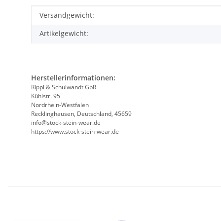
Produkteigenschaft
Wert
Versandgewicht:
Artikelgewicht:
Herstellerinformationen:
Rippl & Schulwandt GbR
Kühlstr. 95
Nordrhein-Westfalen
Recklinghausen, Deutschland, 45659
info@stock-stein-wear.de
https://www.stock-stein-wear.de