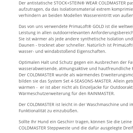
Der antistatische STOCK+STEIN® WEAR COLDMASTER pass
aufzutragen, da das Isolationsmaterial extrem komprimi
verhindern an beiden Modellen Wassereintritt von außen
Das von uns verwendete PrimaLoft® GOLD ist die weltweit 
Leistung in allen outdoorrelevanten Anforderungsbereich
Sie ist wärmer als jede andere synthetische Isolation 
Daunen - trocknet aber schneller. Natürlich ist PrimaLo
wasser- und windabstoßend Eigenschaften.
Optimalen Halt und Schutz gegen ein Ausbrechen der Fas
wasserabweisende, atmungsaktive und hautfreundliche F.
Der COLDMASTER wurde als wärmendes Erweiterungsmo
bilden sie das System Set 4-SEASONS-MASTER. Allein getr
wärmen - er ist aber nicht als Einzeljacke für Outdoorakt
Wärmeschutzerweiterung für den RAINMASTER.
Der COLDMASTER ist leicht in der Waschmaschine und im
Funktionalität zu einzubüßen.
Sollte Ihr Hund ein Geschirr tragen, können Sie die Lei
COLDMASTER Steppweste und die dafür ausgelegte Dreif