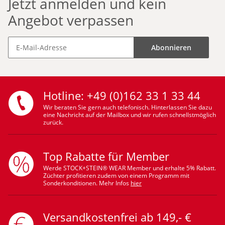
Jetzt anmelden und kein
Angebot verpassen
Abonnieren
Hotline: +49 (0)162 33 1 33 44
Wir beraten Sie gern auch telefonisch. Hinterlassen Sie dazu
eine Nachricht auf der Mailbox und wir rufen schnellstmöglich
zurück.
Top Rabatte für Member
Werde STOCK+STEIN® WEAR Member und erhalte 5% Rabatt.
Züchter profitieren zudem von einem Programm mit
Sonderkonditionen. Mehr Infos
hier
Versandkostenfrei ab 149,- €