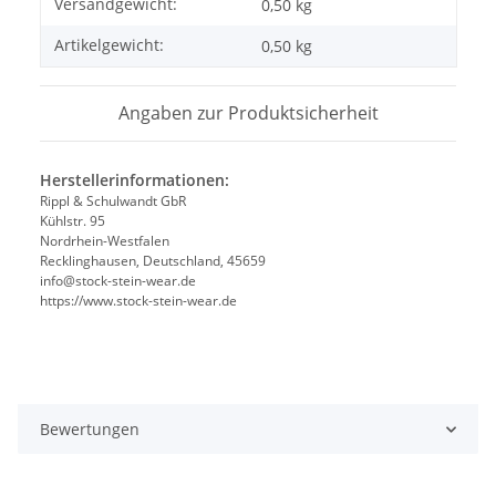
Produkteigenschaft
Wert
Versandgewicht:
0,50 kg
Artikelgewicht:
0,50
kg
Angaben zur Produktsicherheit
Herstellerinformationen:
Rippl & Schulwandt GbR
Kühlstr. 95
Nordrhein-Westfalen
Recklinghausen, Deutschland, 45659
info@stock-stein-wear.de
https://www.stock-stein-wear.de
Bewertungen