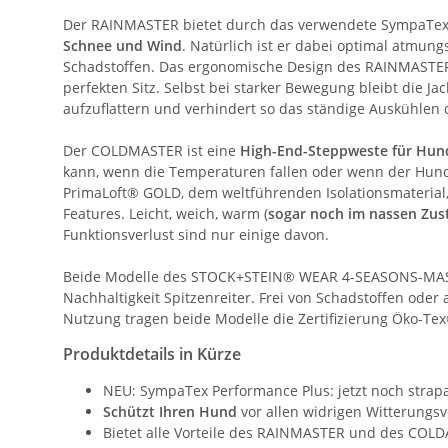
Der RAINMASTER bietet durch das verwendete SympaTe
Schnee und Wind
. Natürlich ist er dabei optimal atmung
Schadstoffen. Das ergonomische Design des RAINMASTE
perfekten Sitz. Selbst bei starker Bewegung bleibt die Ja
aufzuflattern und verhindert so das ständige Auskühle
Der COLDMASTER ist eine
High-End-Steppweste für Hun
kann, wenn die Temperaturen fallen oder wenn der Hund 
PrimaLoft® GOLD, dem weltführenden Isolationsmaterial, 
Features. Leicht, weich, warm (
sogar noch im nassen Zus
Funktionsverlust sind nur einige davon.
Beide Modelle des STOCK+STEIN® WEAR 4-SEASONS-MASTE
Nachhaltigkeit Spitzenreiter. Frei von Schadstoffen oder 
Nutzung tragen beide Modelle die Zertifizierung Öko-Te
Produktdetails in Kürze
NEU: SympaTex Performance Plus: jetzt noch strapa
Schützt Ihren Hund
vor allen widrigen Witterungs
Bietet alle Vorteile des RAINMASTER und des CO