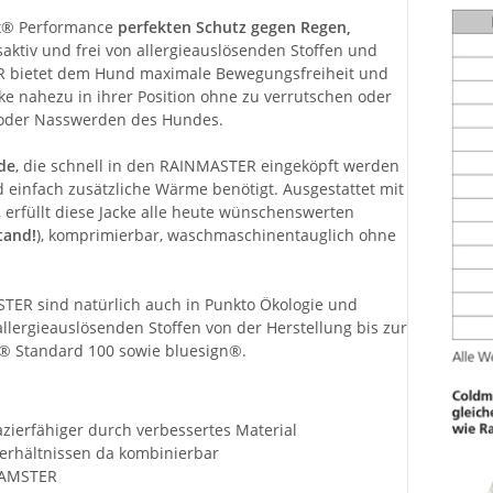
x® Performance
perfekten Schutz gegen Regen,
saktiv und frei von allergieauslösenden Stoffen und
R bietet dem Hund maximale Bewegungsfreiheit und
cke nahezu in ihrer Position ohne zu verrutschen oder
n oder Nasswerden des Hundes.
de
, die schnell in den RAINMASTER eingeköpft werden
einfach zusätzliche Wärme benötigt. Ausgestattet mit
erfüllt diese Jacke alle heute wünschenswerten
tand!
), komprimierbar, waschmaschinentauglich ohne
R sind natürlich auch in Punkto Ökologie und
allergieauslösenden Stoffen von der Herstellung bis zur
x® Standard 100 sowie bluesign®.
zierfähiger durch verbessertes Material
verhältnissen da kombinierbar
LDAMSTER