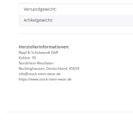
Produkteigenschaft
Wert
Versandgewicht:
Artikelgewicht:
Herstellerinformationen:
Rippl & Schulwandt GbR
Kühlstr. 95
Nordrhein-Westfalen
Recklinghausen, Deutschland, 45659
info@stock-stein-wear.de
https://www.stock-stein-wear.de