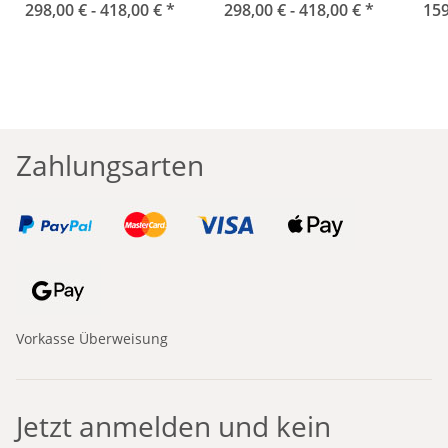
298,00 € -
Phantom schwarz
418,00 €
*
298,00 € -
Seals grün
418,00 €
*
159
Zahlungsarten
Vorkasse Überweisung
Jetzt anmelden und kein