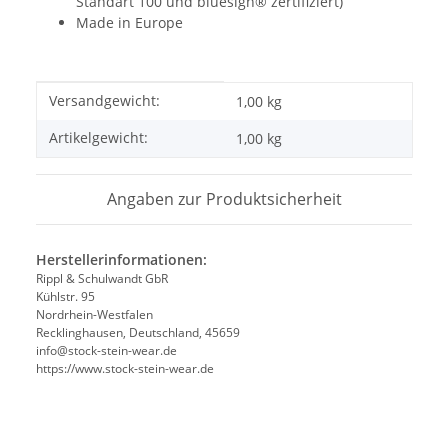
Standart 100 und bluesign® zertifiziert)
Made in Europe
Produkteigenschaft
Wert
Versandgewicht:
1,00 kg
Artikelgewicht:
1,00
kg
Angaben zur Produktsicherheit
Herstellerinformationen:
Rippl & Schulwandt GbR
Kühlstr. 95
Nordrhein-Westfalen
Recklinghausen, Deutschland, 45659
info@stock-stein-wear.de
https://www.stock-stein-wear.de