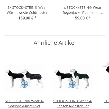
1x
STOCK+STEIN® Wear
1x
STOCK+STEIN® Wear
Wärmeweste Coldmaster
Regenjacke Rainmaster
159,00 €
black XXS
*
Chocolate dunkelbraun XXS
159,00 €
*
Ähnliche Artikel
STOCK+STEIN® Wear 4-
STOCK+STEIN® Wear 4-
ST
Seasons-Master Set
Seasons-Master Set