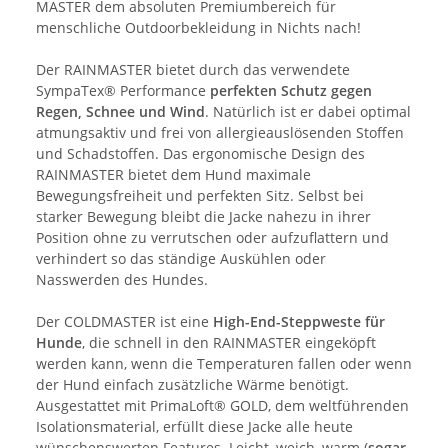
MASTER dem absoluten Premiumbereich für
menschliche Outdoorbekleidung in Nichts nach!
Der RAINMASTER bietet durch das verwendete
SympaTex® Performance
perfekten Schutz gegen
Regen, Schnee und Wind
. Natürlich ist er dabei optimal
atmungsaktiv und frei von allergieauslösenden Stoffen
und Schadstoffen. Das ergonomische Design des
RAINMASTER bietet dem Hund maximale
Bewegungsfreiheit und perfekten Sitz. Selbst bei
starker Bewegung bleibt die Jacke nahezu in ihrer
Position ohne zu verrutschen oder aufzuflattern und
verhindert so das ständige Auskühlen oder
Nasswerden des Hundes.
Der COLDMASTER ist eine
High-End-Steppweste für
Hunde
, die schnell in den RAINMASTER eingeköpft
werden kann, wenn die Temperaturen fallen oder wenn
der Hund einfach zusätzliche Wärme benötigt.
Ausgestattet mit PrimaLoft® GOLD, dem weltführenden
Isolationsmaterial, erfüllt diese Jacke alle heute
wünschenswerten Features. Leicht, weich, warm (
sogar