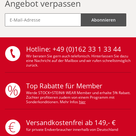
Angebot verpassen
Abonnieren
Hotline: +49 (0)162 33 1 33 44
Wir beraten Sie gern auch telefonisch. Hinterlassen Sie dazu
eine Nachricht auf der Mailbox und wir rufen schnellstmöglich
zurück.
Top Rabatte für Member
Werde STOCK+STEIN® WEAR Member und erhalte 5% Rabatt.
Züchter profitieren zudem von einem Programm mit
Sonderkonditionen. Mehr Infos
hier
Versandkostenfrei ab 149,- €
für private Endverbraucher innerhalb von Deutschland