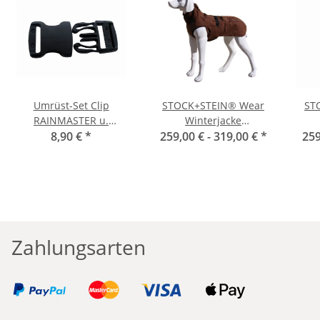
Umrüst-Set Clip
STOCK+STEIN® Wear
ST
RAINMASTER u.
Winterjacke
WINTERMASTER
8,90 €
*
Wintermaster Chocolate
259,00 € -
319,00 €
*
Win
259
dunkelbraun
Zahlungsarten