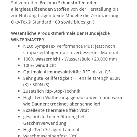
Spitzenreiter.
Frei von Schadstoffen oder
allergieauslösenden Stoffen
von der Herstellung bis
zur Nutzung tragen beide Modelle die Zertifizierung
Öko-Tex® Standard 100 sowie bluesign®.
Wesentliche Produktmerkmale der Hundejacke
WINTERMASTER
NEU: SympaTex Performance Plus: jetzt noch
strapazierfähiger durch verbessertes Material
100%
wasserdicht
- Wassersäule >20.000 mm
100%
winddicht
Optimale Atmungsaktivität
: RET bis zu 0,5
Sehr gute Reißfestigkeit – Tensile strengh 850N
(K) / 500N (S)
Zusätzlich Rip-Stop-Technik
High-Tech Wattierung; genauso weich und warm
wie Daunen; trocknet aber schneller!
Exzellente thermale Effektivität
geschützte Leinenöffnung bei
Geschirrverwendung
High-Tech 3-Lagen-Laminat
Waschmaschinenfest 30°C